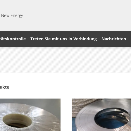
an New Energy
tätskontrolle
Treten Sie mit uns in Verbindung
Nachrichten
dukte