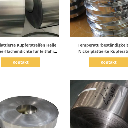
Zeige Details
Zeige Details
lattierte Kupferstreifen Helle
Temperaturbeständigkeit
berflächendichte für leitfähige
Nickelplattierte Kupferst
Anwendungen
Doppelseitiges Elektropla
Kontakt
Kontakt