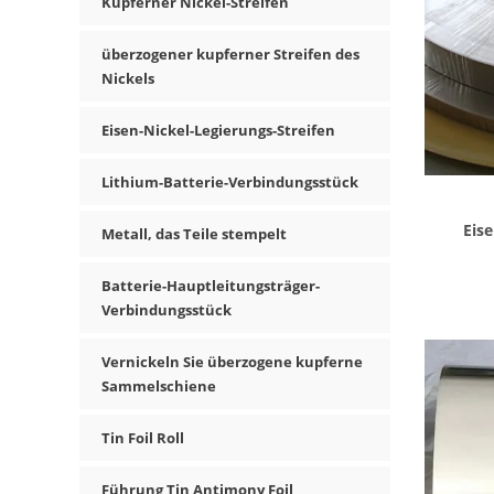
Kupferner Nickel-Streifen
überzogener kupferner Streifen des
Nickels
Eisen-Nickel-Legierungs-Streifen
Lithium-Batterie-Verbindungsstück
Eise
Metall, das Teile stempelt
Batterie-Hauptleitungsträger-
Verbindungsstück
Vernickeln Sie überzogene kupferne
Sammelschiene
Tin Foil Roll
Führung Tin Antimony Foil