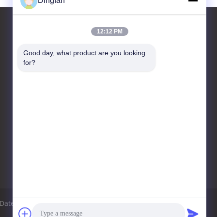
Dingfan
12:12 PM
Kontakt
Good day, what product are you looking 
for?
Yixing Dingfan New Energy
Technology Co., Ltd
Fudong-Dorf, Stadt
Dingshu-Gemeinde-, Yixing
86--0510-89523999
104262108@qq.com
Datenschutz-Bestimmungen
Sitemap
Mobile Seite