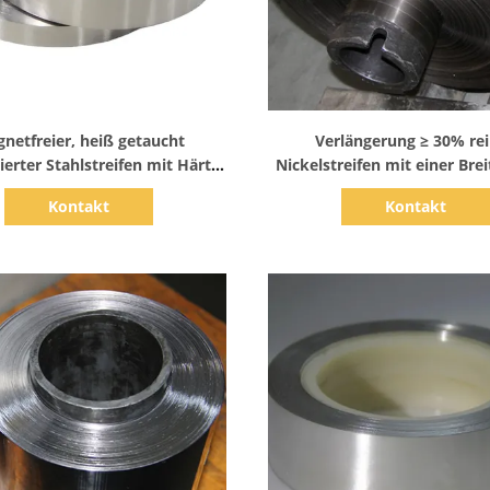
Zeige Details
Zeige Details
netfreier, heiß getaucht
Verlängerung ≥ 30% re
ierter Stahlstreifen mit Härte
Nickelstreifen mit einer Brei
Hv30-Hv90
200 mm
Kontakt
Kontakt