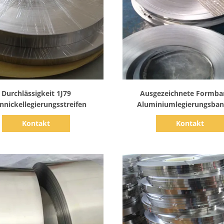
Zeige Details
Zeige Details
Durchlässigkeit 1J79
Ausgezeichnete Formba
nnickellegierungsstreifen
Aluminiumlegierungsban
Durchlässigkeit und ger
Kontakt
Kontakt
Zwangskraft