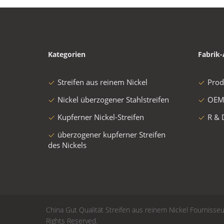
Kategorien
Fabrik-
Streifen aus reinem Nickel
Prod
Nickel überzogener Stahlstreifen
OEM
Kupferner Nickel-Streifen
R & 
überzogener kupferner Streifen
des Nickels
China Gut Qualität Streifen aus reinem Nickel Fournisseu
Rights Reserved.