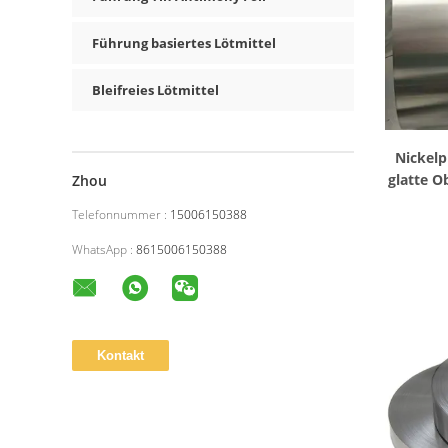
Führung basiertes Lötmittel
Bleifreies Lötmittel
Nickelp
glatte O
Zhou
Telefonnummer :
15006150388
WhatsApp :
8615006150388