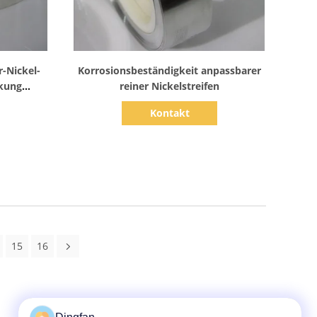
Zeige Details
r-Nickel-
Korrosionsbeständigkeit anpassbarer
ckung
reiner Nickelstreifen
Kontakt
15
16