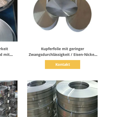
Zeige Details
rkeit
Kupferfolie mit geringer
d mit
Zwangsdurchlässigkeit / Eisen-Nickel-
inger
Legierungsband mit 0,78 μΩ·m
Kontakt
Widerstand