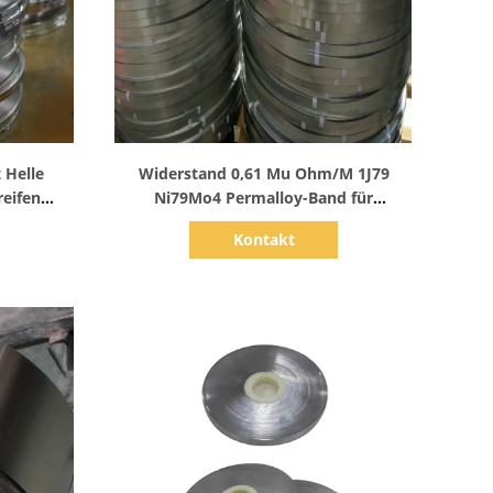
Zeige Details
 Helle
Widerstand 0,61 Mu Ohm/M 1J79
reifen
Ni79Mo4 Permalloy-Band für
ttieren
Härteanwendungen
Kontakt