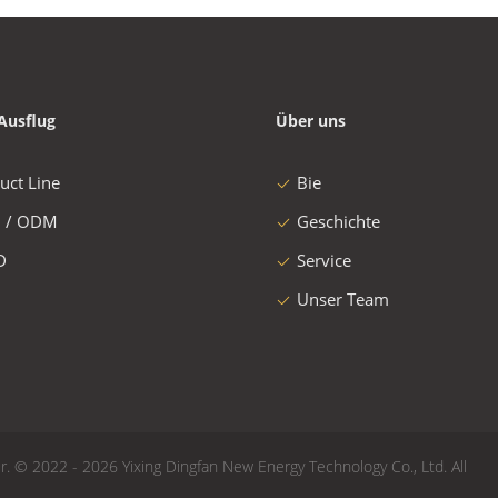
Ausflug
Über uns
uct Line
Bie
 / ODM
Geschichte
D
Service
Unser Team
r. © 2022 - 2026 Yixing Dingfan New Energy Technology Co., Ltd. All