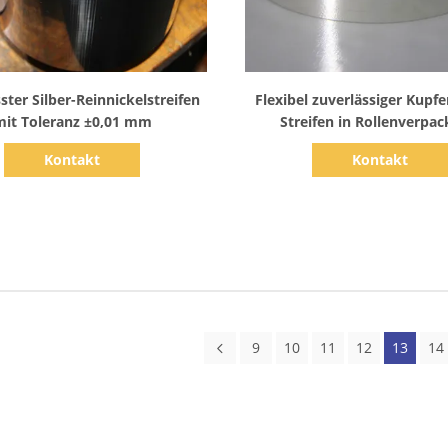
Zeige Details
Zeige Details
ter Silber-Reinnickelstreifen
Flexibel zuverlässiger Kupfe
mit Toleranz ±0,01 mm
Streifen in Rollenverpa
anpassbar
Kontakt
Kontakt
9
10
11
12
13
14