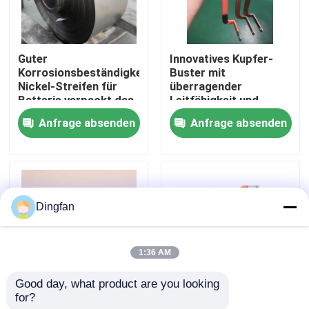
Fabrik-Ausflug
Guter
Innovatives Kupfer-
Korrosionsbeständigkeits-
Buster mit
Qualitätskontrolle
Nickel-Streifen für
überragender
Batterie verpackt das
Leitfähigkeit und
Schweißen
Wärmebeständigkeit
Anfrage absenden
Anfrage absenden
Treten Sie mit uns in Verbindung
Nachrichten
Dingfan
Fordern Sie ein Zitat
1:36 AM
Streifen aus reinem Nickel
Good day, what product are you looking 
for?
Kraftvolle Nickel-
Silber poliert,
Nickel überzogener Stahlstreifen