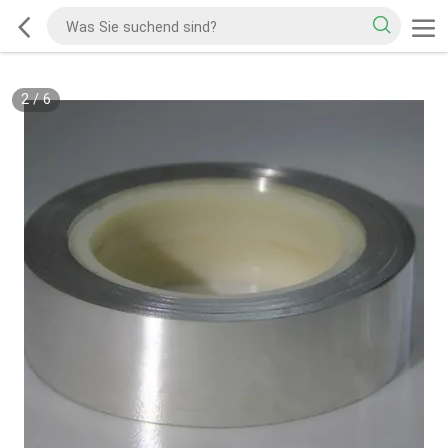
2
/
6