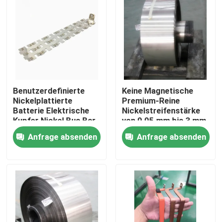
Benutzerdefinierte
Keine Magnetische
Nickelplattierte
Premium-Reine
Batterie Elektrische
Nickelstreifenstärke
Kupfer Nickel Bus Bar
von 0,05 mm bis 3 mm
Flexible Busbar für
Anfrage absenden
Anfrage absenden
Neue Energie Auto
Haus
Produkte
Über uns